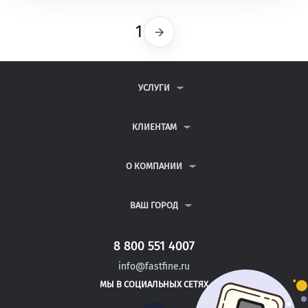
1
Следующая
УСЛУГИ
КОНТРОЛЬНЫЕ РАБОТЫ
ДИПЛОМНЫЕ РАБОТЫ
КЛИЕНТАМ
КУРСОВЫЕ РАБОТЫ
АНТИПЛАГИАТ
РЕФЕРАТЫ
ВОПРОСЫ И ОТВЕТЫ
О КОМПАНИИ
ВСЕ УСЛУГИ
ПУБЛИЧНАЯ ОФЕРТА
О КОМПАНИИ
ПОЛИТИКА КОНФИДЕНЦИАЛЬНОСТИ
КОНТАКТЫ
ВАШ ГОРОД
АВТОРАМ
МОСКВА
САНКТ-ПЕТЕРБУРГ
8 800 551 4007
КЛИН
info@fastfine.ru
ПУШКИН
МЫ В СОЦИАЛЬНЫХ СЕТЯХ
КРАСНОДАР