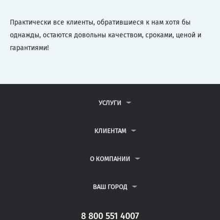
Практически все клиенты, обратившиеся к нам хотя бы
однажды, остаются довольны качеством, сроками, ценой и
гарантиями!
УСЛУГИ
КОНТРОЛЬНЫЕ РАБОТЫ
ДИПЛОМНЫЕ РАБОТЫ
КЛИЕНТАМ
КУРСОВЫЕ РАБОТЫ
АНТИПЛАГИАТ
РЕФЕРАТЫ
ВОПРОСЫ И ОТВЕТЫ
О КОМПАНИИ
ВСЕ УСЛУГИ
ПУБЛИЧНАЯ ОФЕРТА
О КОМПАНИИ
ПОЛИТИКА КОНФИДЕНЦИАЛЬНОСТИ
КОНТАКТЫ
ВАШ ГОРОД
АВТОРАМ
МОСКВА
САНКТ-ПЕТЕРБУРГ
8 800 551 4007