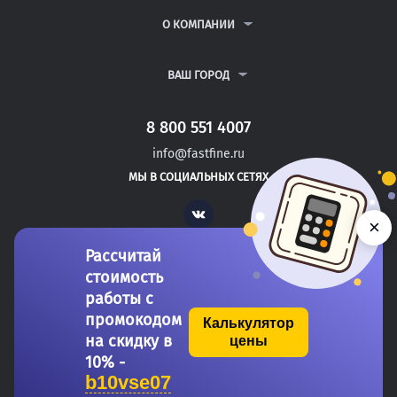
РЕФЕРАТЫ
ВОПРОСЫ И ОТВЕТЫ
О КОМПАНИИ
ВСЕ УСЛУГИ
ПУБЛИЧНАЯ ОФЕРТА
О КОМПАНИИ
ПОЛИТИКА КОНФИДЕНЦИАЛЬНОСТИ
КОНТАКТЫ
ВАШ ГОРОД
АВТОРАМ
МОСКВА
САНКТ-ПЕТЕРБУРГ
8 800 551 4007
КЛИН
info@fastfine.ru
ПУШКИН
МЫ В СОЦИАЛЬНЫХ СЕТЯХ
КРАСНОДАР
Vk
×
Рассчитай
стоимость
работы с
промокодом
Калькулятор
на скидку в
цены
Copyright 2011-2026 FastFine.ru
10% -
b10vse07