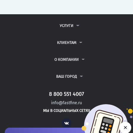
УСЛУГИ
КОНТРОЛЬНЫЕ РАБОТЫ
ДИПЛОМНЫЕ РАБОТЫ
КЛИЕНТАМ
КУРСОВЫЕ РАБОТЫ
АНТИПЛАГИАТ
РЕФЕРАТЫ
ВОПРОСЫ И ОТВЕТЫ
О КОМПАНИИ
ВСЕ УСЛУГИ
ПУБЛИЧНАЯ ОФЕРТА
О КОМПАНИИ
ПОЛИТИКА КОНФИДЕНЦИАЛЬНОСТИ
КОНТАКТЫ
ВАШ ГОРОД
АВТОРАМ
МОСКВА
САНКТ-ПЕТЕРБУРГ
8 800 551 4007
КЛИН
info@fastfine.ru
ПУШКИН
МЫ В СОЦИАЛЬНЫХ СЕТЯХ
КРАСНОДАР
Vk
×