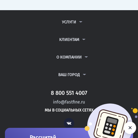
УСЛУГИ
КОНТРОЛЬНЫЕ РАБОТЫ
ДИПЛОМНЫЕ РАБОТЫ
КЛИЕНТАМ
КУРСОВЫЕ РАБОТЫ
АНТИПЛАГИАТ
РЕФЕРАТЫ
ВОПРОСЫ И ОТВЕТЫ
О КОМПАНИИ
ВСЕ УСЛУГИ
ПУБЛИЧНАЯ ОФЕРТА
О КОМПАНИИ
ПОЛИТИКА КОНФИДЕНЦИАЛЬНОСТИ
КОНТАКТЫ
ВАШ ГОРОД
АВТОРАМ
МОСКВА
САНКТ-ПЕТЕРБУРГ
8 800 551 4007
КЛИН
info@fastfine.ru
ПУШКИН
МЫ В СОЦИАЛЬНЫХ СЕТЯХ
КРАСНОДАР
Vk
×
Рассчитай